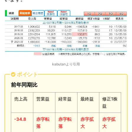
kabutanより引用
ポイント
前年同期比
売上高
営業益
経常益
最終益
修正1株
益
-34.8
赤字転
赤字転
赤字拡
赤字拡
落
落
大
大