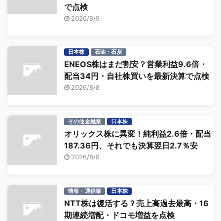
で点検
2026/8/9
日本株
石油・石炭
ENEOS株はまだ割安？営業利益9.6倍・
配当34円・自社株買いを最新決算で点検
2026/8/8
その他金融業
日本株
オリックス株に異変！純利益2.6倍・配当
187.36円、それでも決算翌日2.7％安
2026/8/8
情報・通信業
日本株
NTT株は復活する？売上高過去最高・16
期連続増配・ドコモ増益を点検