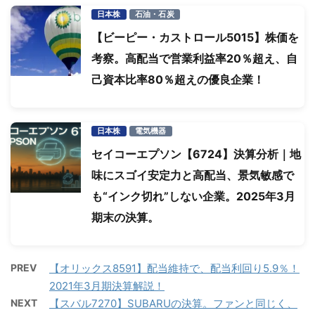
日本株
石油・石炭
【ビーピー・カストロール5015】株価を
考察。高配当で営業利益率20％超え、自
己資本比率80％超えの優良企業！
日本株
電気機器
セイコーエプソン【6724】決算分析｜地
味にスゴイ安定力と高配当、景気敏感で
も“インク切れ”しない企業。2025年3月
期末の決算。
PREV
【オリックス8591】配当維持で、配当利回り5.9％！
2021年3月期決算解説！
NEXT
【スバル7270】SUBARUの決算。ファンと同じく、