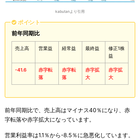
kabutanより引用
ポイント
前年同期比
売上高
営業益
経常益
最終益
修正1株
益
-41.6
赤字転
赤字転
赤字拡
赤字拡
落
落
大
大
前年同期比で、売上高はマイナス40％になり、赤
字転落や赤字拡大になっています。
営業利益率は1.1％から-8.5％に急悪化しています。