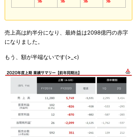
落
落
落
落
売上高は約半分になり、最終益は2098億円の赤字
になりました。
もう、額が半端ないです(>_<)