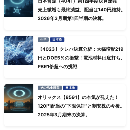
日本曹達（4041）第1四半期決算速報
売上微増も最終減益、配当は140円維持。
2026年3月期第1四半期の決算。
化学
日本株
【4023】クレハ決算分析：大幅増配219
円とDOE5％の衝撃！電池材料は底打ち、
PBR1倍超への挑戦
その他金融業
日本株
オリックス【8591】の本気が見えた！
120円配当の“下限保証”と割安株の今後。
2025年3月期末の決算。