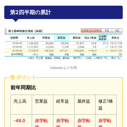
第2四半期の累計
kabutanより引用
ポイント
前年同期比
売上高
営業益
経常益
最終益
修正1株
益
-49.0
赤字転
赤字転
赤字転
赤字転