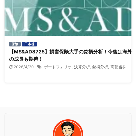
保険
日本株
【MS&AD8725】損害保険大手の銘柄分析！今後は海外
の成長も期待！
2026/4/30
ポートフォリオ
,
決算分析
,
銘柄分析
,
高配当株