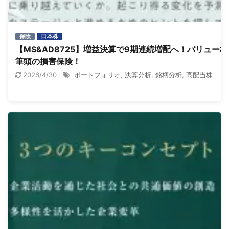
保険
日本株
【MS&AD8725】増益決算で9期連続増配へ！バリュー株
筆頭の損害保険！
2026/4/30
ポートフォリオ
,
決算分析
,
銘柄分析
,
高配当株