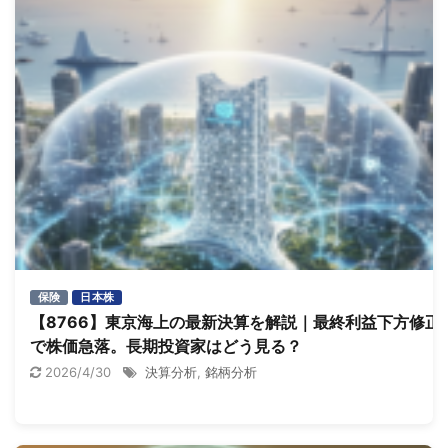
保険
日本株
【8766】東京海上の最新決算を解説｜最終利益下方修正
で株価急落。長期投資家はどう見る？
2026/4/30
決算分析
,
銘柄分析