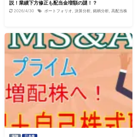
説！業績下方修正も配当金増額の謎！？
2026/4/30
ポートフォリオ
,
決算分析
,
銘柄分析
,
高配当株
保険
日本株