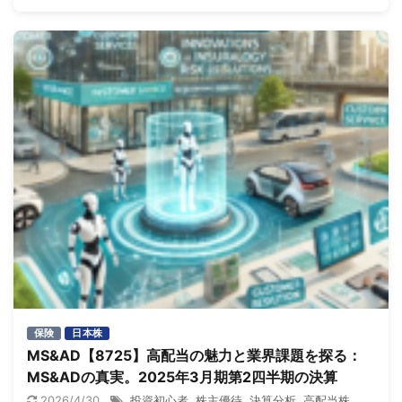
保険
日本株
MS&AD【8725】高配当の魅力と業界課題を探る：
MS&ADの真実。2025年3月期第2四半期の決算
2026/4/30
投資初心者
,
株主優待
,
決算分析
,
高配当株