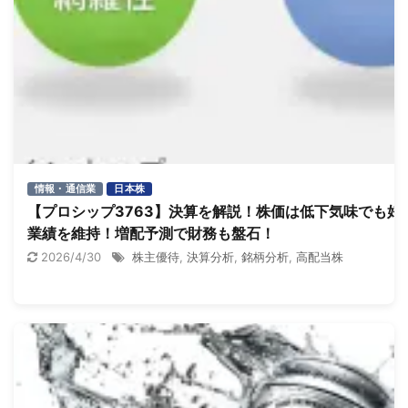
情報・通信業
日本株
【プロシップ3763】決算を解説！株価は低下気味でも好
業績を維持！増配予測で財務も盤石！
2026/4/30
株主優待
,
決算分析
,
銘柄分析
,
高配当株