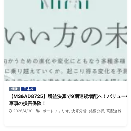
保険
日本株
【MS&AD8725】増益決算で9期連続増配へ！バリュー株
筆頭の損害保険！
2026/4/30
ポートフォリオ
,
決算分析
,
銘柄分析
,
高配当株