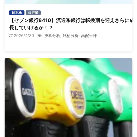
日本株
銀行業
【セブン銀行8410】流通系銀行は転換期を迎えさらに成
長していけるか！？
2026/4/30
決算分析
,
銘柄分析
,
高配当株