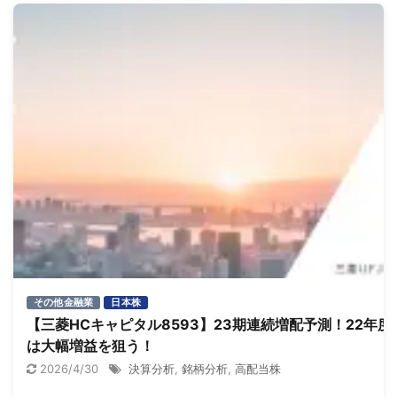
その他金融業
日本株
【三菱HCキャピタル8593】23期連続増配予測！22年度
は大幅増益を狙う！
2026/4/30
決算分析
,
銘柄分析
,
高配当株