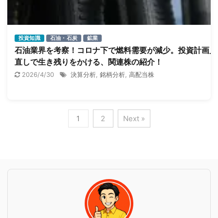
投資知識
石油・石炭
鉱業
石油業界を考察！コロナ下で燃料需要が減少。投資計画見
直しで生き残りをかける、関連株の紹介！
2026/4/30
決算分析
,
銘柄分析
,
高配当株
1
2
Next »