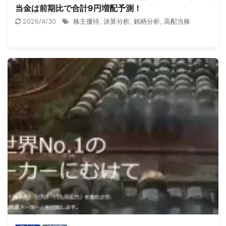
当金は前期比で合計9円増配予測！
2026/4/30
株主優待
,
決算分析
,
銘柄分析
,
高配当株