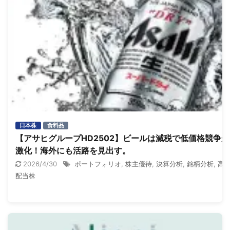
日本株
食料品
【アサヒグループHD2502】ビールは減税で低価格競争が
激化！海外にも活路を見出す。
2026/4/30
ポートフォリオ
,
株主優待
,
決算分析
,
銘柄分析
,
高
配当株