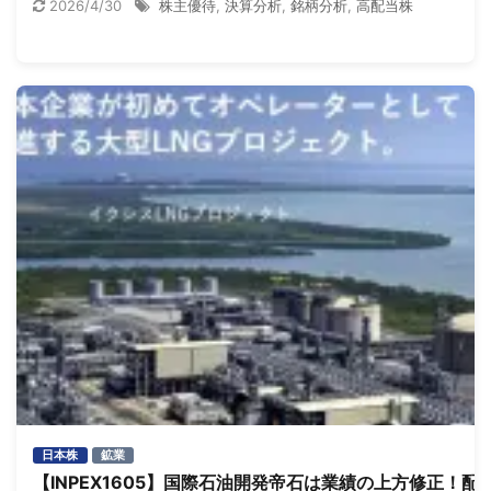
2026/4/30
株主優待
,
決算分析
,
銘柄分析
,
高配当株
日本株
鉱業
【INPEX1605】国際石油開発帝石は業績の上方修正！配