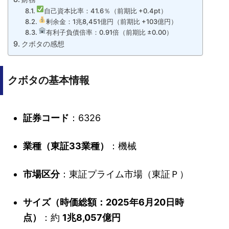
自己資本比率：41.6％（前期比 +0.4pt）
剰余金：1兆8,451億円（前期比 +103億円）
有利子負債倍率：0.91倍（前期比 ±0.00）
クボタの感想
クボタの基本情報
証券コード
：6326
業種（東証33業種）
：機械
市場区分
：東証プライム市場（東証Ｐ）
サイズ（時価総額：2025年6月20日時
点）
：約
1兆8,057億円