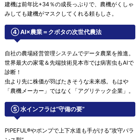
建機は前年比+34％の成長っぷりで、農機がくしゃ
みしても建機がマスクしてくれる頼もしさ。
④ AI×農業＝クボタの次世代農法
自社の農場経営管理システムでデータ農業を推進。
世界最大の家電＆先端技術見本市では病害虫もAIで
診断！
虫より先に株価が羽ばたきそうな未来感。もはや
「農機メーカー」ではなく「アグリテック企業」。
⑤ 水インフラは“守備の要”
PIPEFUL®やポンプで上下水道も手がける“攻守バラ
ンス型”。