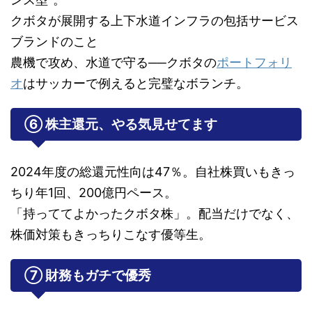
クボタが展開する上下水道インフラの包括サービス
ブランドのこと
農機で攻め、水道で守る──クボタの
ポートフォリ
オ
はサッカーで例えると完璧なボランチ。
⑥ 株主還元、やる気見せてます
2024年度の総還元性向は47％。自社株買いもきっ
ちり年1回、200億円ペース。
「持っててよかったクボタ株」。配当だけでなく、
株価対策もきっちりこなす優等生。
⑦ 財務もガチで優秀