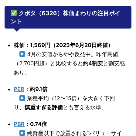
クボタ（6326）株価まわりの注目ポイ
ント
株価：1,569円（2025年6月20日終値）
4月の安値からやや反発中。昨年高値
（2,700円超）と比較すると
約4割安
と割安感
あり。
PER
：約9.1倍
業種平均（12〜15倍）を大きく下回
り、
慎重すぎる評価
とも言える水準。
PBR
：0.74倍
純資産以下で放置される“バリューサイ