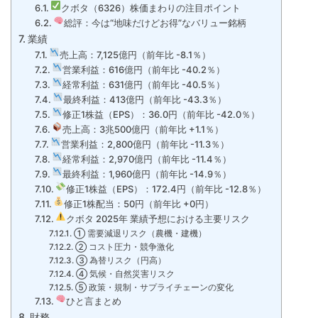
クボタ（6326）株価まわりの注目ポイント
総評：今は“地味だけどお得”なバリュー銘柄
業績
売上高：7,125億円（前年比 -8.1％）
営業利益：616億円（前年比 -40.2％）
経常利益：631億円（前年比 -40.5％）
最終利益：413億円（前年比 -43.3％）
修正1株益（EPS）：36.0円（前年比 -42.0％）
売上高：3兆500億円（前年比 +1.1％）
営業利益：2,800億円（前年比 -11.3％）
経常利益：2,970億円（前年比 -11.4％）
最終利益：1,960億円（前年比 -14.9％）
修正1株益（EPS）：172.4円（前年比 -12.8％）
修正1株配当：50円（前年比 +0円）
クボタ 2025年 業績予想における主要リスク
① 需要減退リスク（農機・建機）
② コスト圧力・競争激化
③ 為替リスク（円高）
④ 気候・自然災害リスク
⑤ 政策・規制・サプライチェーンの変化
ひと言まとめ
財務