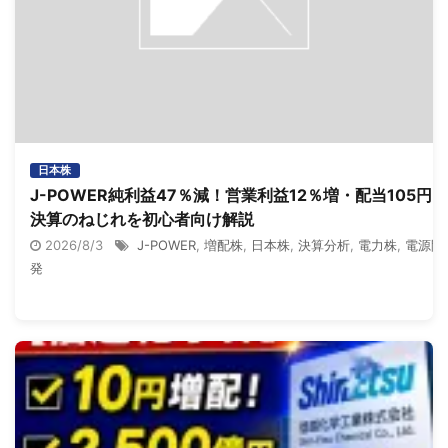
日本株
J-POWER純利益47％減！営業利益12％増・配当105円、
決算のねじれを初心者向け解説
2026/8/3
J-POWER
,
増配株
,
日本株
,
決算分析
,
電力株
,
電源開
発