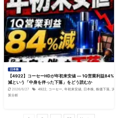
日本株
【4922】コーセーHDが年初来安値 ― 1Q営業利益84%
減という「中身を伴った下落」をどう読むか
2026/6/27
4922
,
コーセー
,
年初来安値
,
日本株
,
株価下落
,
決
算分析