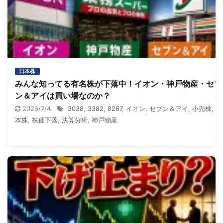
日本株
みんな知ってる有名株が下落中！イオン・神戸物産・セブ
ン＆アイは買い場なのか？
2026/7/4
3038
,
3382
,
8267
,
イオン
,
セブン＆アイ
,
小売株
,
日
本株
,
株価下落
,
決算分析
,
神戸物産