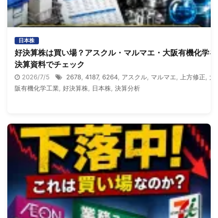
日本株
好決算株は買い場？アスクル・マルマエ・大阪有機化学を
決算資料でチェック
2026/7/5
2678
,
4187
,
6264
,
アスクル
,
マルマエ
,
上方修正
,
大
阪有機化学工業
,
好決算株
,
日本株
,
決算分析