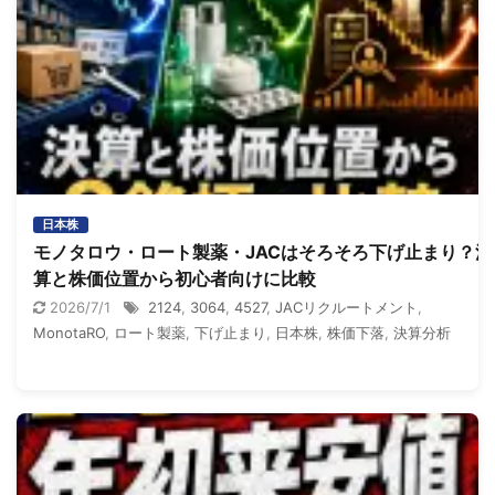
日本株
モノタロウ・ロート製薬・JACはそろそろ下げ止まり？決
算と株価位置から初心者向けに比較
2026/7/1
2124
,
3064
,
4527
,
JACリクルートメント
,
MonotaRO
,
ロート製薬
,
下げ止まり
,
日本株
,
株価下落
,
決算分析