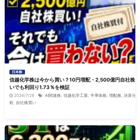
日本株
信越化学株は今から買い？10円増配・2,500億円自社株買
いでも利回り1.73％を検証
2026/7/26
AI関連株
,
信越化学工業
,
半導体株
,
増配株
,
決算分
析
,
自社株買い