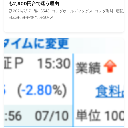
も2,800円台で迷う理由
2026/7/17
3543
,
コメダホールディングス
,
コメダ珈琲
,
増配
,
日本株
,
株主優待
,
決算分析