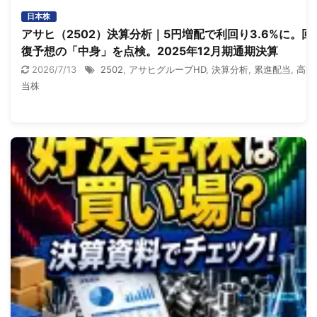
日本株
アサヒ（2502）決算分析｜5円増配で利回り3.6%に。回
復予想の「中身」を点検。2025年12月期通期決算
2026/7/13
2502
,
アサヒグループHD
,
決算分析
,
累進配当
,
高配
当株