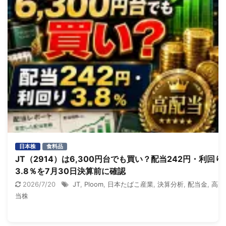
日本株
食料品
JT（2914）は6,300円台でも買い？配当242円・利回り
3.8％を7月30日決算前に確認
2026/7/20
JT
,
Ploom
,
日本たばこ産業
,
決算分析
,
配当金
,
高配
当株