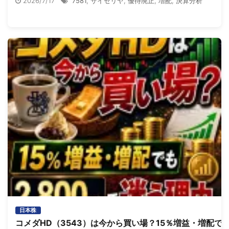
2026/7/17
7581
,
サイゼリヤ
,
優待廃止
,
増配
,
決算分析
日本株
コメダHD（3543）は今から買い場？15％増益・増配で