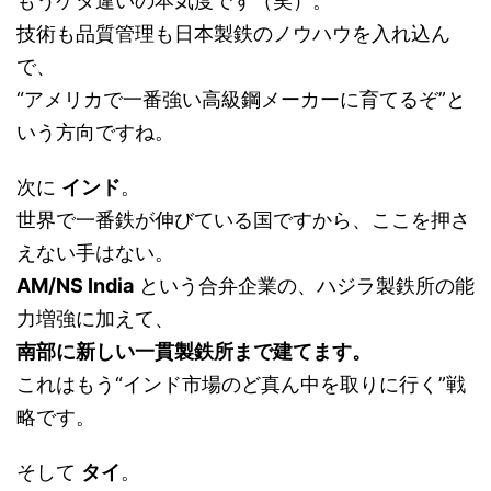
もうケタ違いの本気度です（笑）。
技術も品質管理も日本製鉄のノウハウを入れ込ん
で、
“アメリカで一番強い高級鋼メーカーに育てるぞ”と
いう方向ですね。
次に
インド
。
世界で一番鉄が伸びている国ですから、ここを押さ
えない手はない。
AM/NS India
という合弁企業の、ハジラ製鉄所の能
力増強に加えて、
南部に新しい一貫製鉄所まで建てます。
これはもう“インド市場のど真ん中を取りに行く”戦
略です。
そして
タイ
。