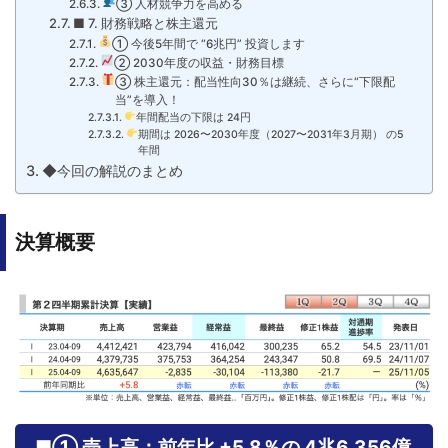
③ 人材競争力を高める
■ 7. 財務戦略と株主還元
① 今後5年間で “6兆円” 投資します
② 2030年度の収益・財務目標
③ 株主還元：配当性向30％は継続、さらに“下限配
当”を導入！
年間配当の下限は 24円
期間は 2026〜2030年度（2027〜2031年3月期） の5
年間
◆今回の解説のまとめ
決算概要
■① 売上高：前年比 +5.8％の
4兆6,356億