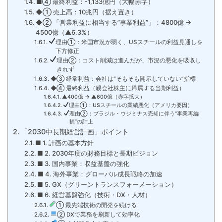
■④ 最終利益：-1,133億円（大幅赤字）
◆① 売上高：10兆円（据え置き）
◆② 「営業利益に相当する”事業利益”」：4800億 →
4500億（▲6.3%）
理由①：米国市況が弱く、USスチールの利益見通しを
下方修正
理由②：コスト削減は進んだが、市況の悪化を吸収し
きれず
◆③ 経常利益：会社は“そもそも開示していない”指標
◆④ 最終利益（親会社株主に帰属する当期利益）
▲400億 → ▲600億（赤字拡大）
理由①：USスチールの業績悪化（アメリカ要因）
理由②：ブラジル・ウジミナス売却に伴う“事業再編
損”の計上
「2030中長期経営計画」ポイント
■ 1. 計画の基本方針
■ 2. 2030年度の財務目標と長期ビジョン
■ 3. 国内事業：収益基盤の強化
■ 4. 海外事業：グローバル成長戦略の加速
■ 5. GX（グリーントランスフォーメーション）
■ 6. 経営基盤強化（技術・DX・人材）
① 最先端技術の開発を続ける
② DXで業務を刷新して効率化