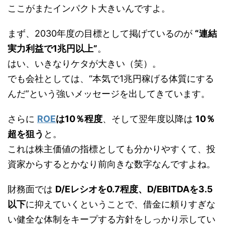
ここがまたインパクト大きいんですよ。
まず、2030年度の目標として掲げているのが
“連結
実力利益で1兆円以上”
。
はい、いきなりケタが大きい（笑）。
でも会社としては、“本気で1兆円稼げる体質にする
んだ”という強いメッセージを出してきています。
さらに
ROE
は10％程度
、そして翌年度以降は
10％
超を狙う
と。
これは株主価値の指標としても分かりやすくて、投
資家からするとかなり前向きな数字なんですよね。
財務面では
D/Eレシオを0.7程度、D/EBITDAを3.5
以下
に抑えていくということで、借金に頼りすぎな
い健全な体制をキープする方針をしっかり示してい