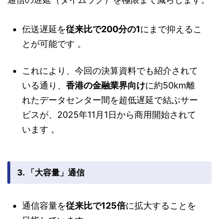
伝送遅延を
従来比で200分の1
にまで抑えるこ
とが可能です
。
これにより、今回の決算資料でも紹介されて
いる通り、
香港の金融業界向け
に約50km離
れたデータセンター間を超低遅延で結ぶサー
ビスが、2025年11月1日から商用開始されて
います
。
3. 「大容量」通信
通信容量を
従来比で125倍
に拡大することを