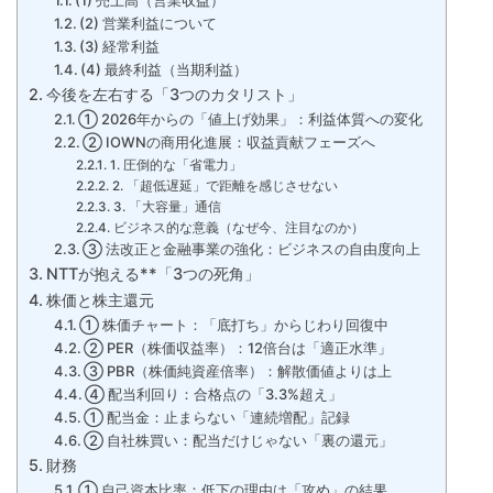
(1) 売上高（営業収益）
(2) 営業利益について
(3) 経常利益
(4) 最終利益（当期利益）
今後を左右する「3つのカタリスト」
① 2026年からの「値上げ効果」：利益体質への変化
② IOWNの商用化進展：収益貢献フェーズへ
1. 圧倒的な「省電力」
2. 「超低遅延」で距離を感じさせない
3. 「大容量」通信
ビジネス的な意義（なぜ今、注目なのか）
③ 法改正と金融事業の強化：ビジネスの自由度向上
NTTが抱える**「3つの死角」
株価と株主還元
① 株価チャート：「底打ち」からじわり回復中
② PER（株価収益率）：12倍台は「適正水準」
③ PBR（株価純資産倍率）：解散価値よりは上
④ 配当利回り：合格点の「3.3%超え」
① 配当金：止まらない「連続増配」記録
② 自社株買い：配当だけじゃない「裏の還元」
財務
① 自己資本比率：低下の理由は「攻め」の結果