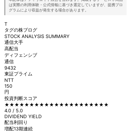
は実際の利用体験・公式情報に基づき選定していますが、提携プロ
グラムにより収益が発生する場合があります。
T
タグの株ブログ
STOCK ANALYSIS SUMMARY
通信大手
高配当
ディフェンシブ
通信
9432
東証プライム
NTT
150
円
投資判断スコア
★
★
★
★
★
★
★
★
★
★
★
★
★
★
★
★★
★
★
★
★
4.0 / 5.0
DIVIDEND YIELD
配当利回り
増配13期連続