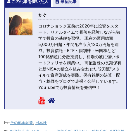
この記事を書いた人
最新記事
たぐ
コロナショック直前の2020年に投資をスタ
ート。リアルタイムで暴落を経験しながら独
学で投資の基礎を習得。 現在の運用総額
5,000万円超・年間配当収入120万円超を達
成。投資信託・ETF・個別株・米国株など
100銘柄超に分散投資し、相場の波に強いポ
ートフォリオを構築中。 高配当株の長期保有
と新NISAの積立を組み合わせた"2刀流"スタ
イルで資産形成を実践。保有銘柄の決算・配
当・株価をブログで赤裸々公開しています。
YouTubeでも投資情報を発信中！
-
その他金融業
,
日本株