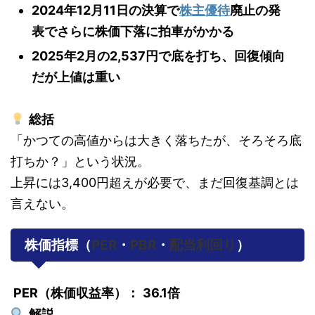
2024年12月11日の決算で
株主優待
廃止の発
表でさらに株価下落に拍車がかかる
2025年2月の2,537円で底を打ち、回復傾向
だが上値は重い
総括
「かつての高値からは大きく落ちたが、そろそろ底
打ちか？」という状況。
上昇には3,400円超えが必要で、まだ回復基調とは
言えない。
株価指標（
PER
・
PBR
・
配当利回り
）
PER（株価収益率）：
36.1倍
解説