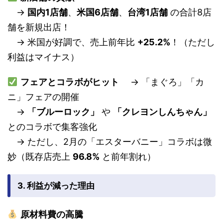
→
国内1店舗
、
米国6店舗
、
台湾1店舗
の合計8店
舗を新規出店！
→ 米国が好調で、売上前年比
+25.2%
！（ただし
利益はマイナス）
フェアとコラボがヒット
→ 「まぐろ」「カ
ニ」フェアの開催
→
「ブルーロック」
や
「クレヨンしんちゃん」
とのコラボで集客強化
→ ただし、2月の「エスターバニー」コラボは微
妙（既存店売上
96.8%
と前年割れ）
3. 利益が減った理由
原材料費の高騰