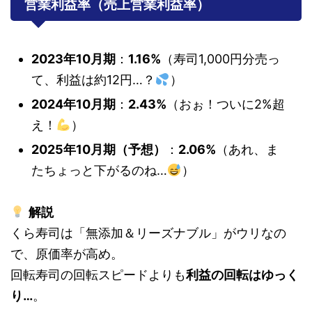
営業利益率（売上営業利益率）
2023年10月期
：
1.16%
（寿司1,000円分売っ
て、利益は約12円…？
）
2024年10月期
：
2.43%
（おぉ！ついに2%超
え！
）
2025年10月期（予想）
：
2.06%
（あれ、ま
たちょっと下がるのね…
）
解説
くら寿司は「無添加＆リーズナブル」がウリなの
で、原価率が高め。
回転寿司の回転スピードよりも
利益の回転はゆっく
り…
。