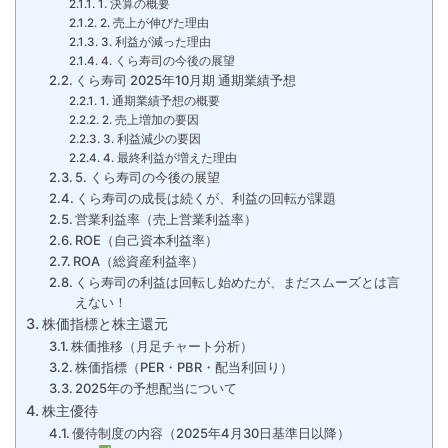
1. 決算の概要
2. 売上が伸びた理由
3. 利益が減った理由
4. くら寿司の今後の展望
くら寿司 2025年10月期 通期業績予想
1. 通期業績予想の概要
2. 売上増加の要因
3. 利益減少の要因
4. 最終利益が増えた理由
5. くら寿司の今後の展望
くら寿司の成長は続くが、利益の回転が課題
営業利益率（売上営業利益率）
ROE（自己資本利益率）
ROA（総資産利益率）
くら寿司の利益は回転し始めたが、まだスムーズとは言
えない！
株価指標と株主還元
株価推移（月足チャート分析）
株価指標（PER・PBR・配当利回り）
2025年の予想配当について
株主優待
優待制度の内容（2025年4月30日基準日以降）