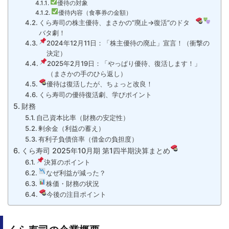
優待の対象
優待内容（食事券の金額）
くら寿司の株主優待、まさかの“廃止→復活”のドタ
バタ劇！
2024年12月11日：「株主優待の廃止」宣言！（衝撃の
決定）
2025年2月19日：「やっぱり優待、復活します！」
（まさかの手のひら返し）
優待は復活したが、ちょっと改良！
くら寿司の優待復活劇、学びポイント
財務
自己資本比率（財務の安定性）
剰余金（利益の蓄え）
有利子負債倍率（借金の負担度）
くら寿司 2025年10月期 第1四半期決算まとめ
決算のポイント
なぜ利益が減った？
株価・財務の状況
今後の注目ポイント