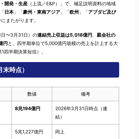
・開発・生産
（上流／E&P）」で、補足説明資料の地域
「
日本
」「
豪州・東南アジア
」「
欧州
」「
アブダビ及び
分にまたがります。
月1日〜3月31日）の
連結売上収益は5,018億円
、
親会社の
億円
と、四半期単位で5,000億円規模の売上を計上する大
第1四半期決算短信）。
月末時点）
数値
備考
8兆194億円
2026年3月31日時点（連
結）
5兆1,227億円
同上