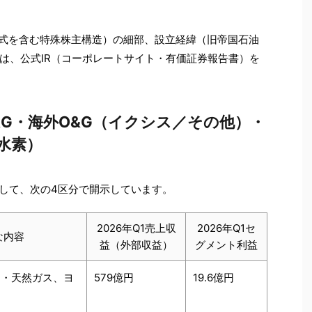
株式を含む特殊株主構造）の細部、設立経緯（旧帝国石油
は、公式IR（コーポレートサイト・有価証券報告書）を
G・海外O&G（イクシス／その他）・
水素）
として、次の4区分で開示しています。
2026年Q1売上収
2026年Q1セ
な内容
益（外部収益）
グメント利益
油・天然ガス、ヨ
579億円
19.6億円