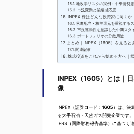
地政学リスクの実例：中東情勢
市況変動と業績感応度
INPEX 株はどんな投資家に向く
累進配当・株主還元を重視する
市況連動性を意識した中期スタ
ポートフォリオの分散用途
まとめ｜INPEX（1605）を見る
関連記事
株式投資をこれから始める方へ｜
INPEX（1605）と
像
INPEX（証券コード：
1605
）は、決
る大手石油・天然ガス開発企業です。
IFRS（国際財務報告基準）に基づく