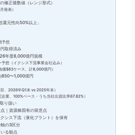
発表の修正後数値（レンジ形式）
5月発表）
総還元性向50%以上」
期予想
億円取得済み
6年度8,000億円規模
フロー予想（イクシス下流事業会社込み）
価$83ケース、計8,000億円）
 約850〜1,000億円
026年Q1末 vs 2025年末）
業、100%ベース・うち当社出資比率67.82%）
取り扱い
意点｜資源株固有の留意点
イクシス下流（液化プラント）を保有
軸の3区分
ている観点