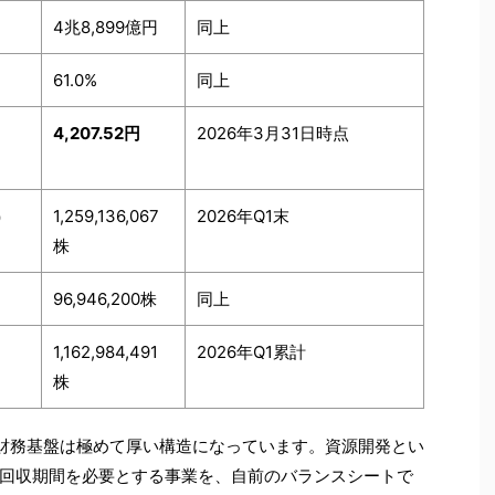
4兆8,899億円
同上
61.0%
同上
4,207.52円
2026年3月31日時点
）
1,259,136,067
2026年Q1末
株
96,946,200株
同上
1,162,984,491
2026年Q1累計
株
財務基盤は極めて厚い構造になっています。資源開発とい
回収期間を必要とする事業を、自前のバランスシートで