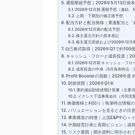
通期業績予想｜2026年5月13日
2026年12月期 通期予想（連結、
上期・下期別の修正後予想
配当方針と配当推移｜累進配当と「
2026年12月期の配当予想
株主還元方針の原本表記
株主還元実績および2026年12月
自己株式取得｜2026年Q1で約100
キャッシュ・フローと成長投資｜202
2026年12月期 キャッシュ・
成長投資の中身（5月発表時点・油
Profit Boosterの貢献｜2026年度
財政状態｜2026年Q1末
要約連結財政状態計算書（主要項目、2
イクシス下流事業会社（共同支配企
株価推移と利回り｜執筆時点情報の
バリュエーションを見るときの注
事業構造の特徴｜上流E&P中心＋
中期経営計画と長期ビジョン｜成長
リスク要因｜開示資料に明示され