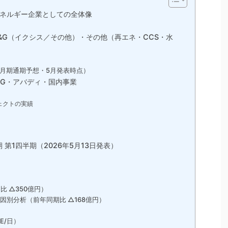
幹エネルギー企業としての全体像
）
&G（イクシス／その他）・その他（再エネ・CCS・水
12月期通期予想・5月発表時点）
NG・アバディ・国内事業
ジェクトの実績
 第1四半期（2026年5月13日発表）
 △350億円）
因別分析（前年同期比 △168億円）
E/日）