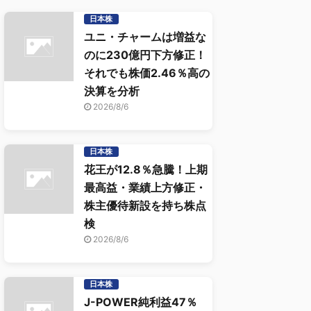
日本株
ユニ・チャームは増益な
のに230億円下方修正！
それでも株価2.46％高の
決算を分析
2026/8/6
日本株
花王が12.8％急騰！上期
最高益・業績上方修正・
株主優待新設を持ち株点
検
2026/8/6
日本株
J-POWER純利益47％