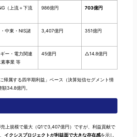
NG（上流＋下流
986億円
703億円
・中東・NIS諸
3,407億円
351億円
ルギー・電力関連
45億円
△14.8億円
水素事業 等
者に帰属する四半期利益」ベース（決算短信セグメント情
額34.8億円。
が売上規模で最大（Q1で3,407億円）ですが、利益貢献で
、
イクシスプロジェクトが利益面で大きな存在感
を示し