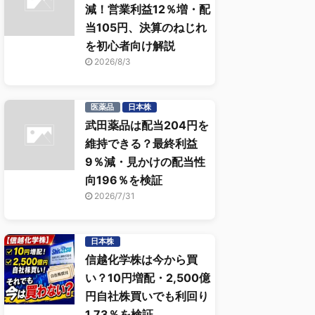
減！営業利益12％増・配
当105円、決算のねじれ
を初心者向け解説
2026/8/3
医薬品
日本株
武田薬品は配当204円を
維持できる？最終利益
9％減・見かけの配当性
向196％を検証
2026/7/31
日本株
信越化学株は今から買
い？10円増配・2,500億
円自社株買いでも利回り
1.73％を検証