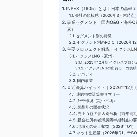
INPEX（1605）とは｜日本の基
会社の規模感（2026年3月末時点
事業セグメント｜国内O&G・海外O
素）
セグメント別の特徴
セグメント別のROIC（2026年
主要プロジェクト解説｜イクシスL
イクシスLNG（豪州）
2025年12月期 イクシスプロ
イクシスLNGの出荷カーゴ実績
アバディ
国内事業
直近決算ハイライト｜2026年12月期
連結損益計算書サマリー
外部環境（期中平均）
製品別の販売状況
売上収益の要因別分析（前年同期比
親会社所有者帰属四半期利益の要
地域別の売上収益（2026年Q1）
ネット生産量（2026年Q1、千BO