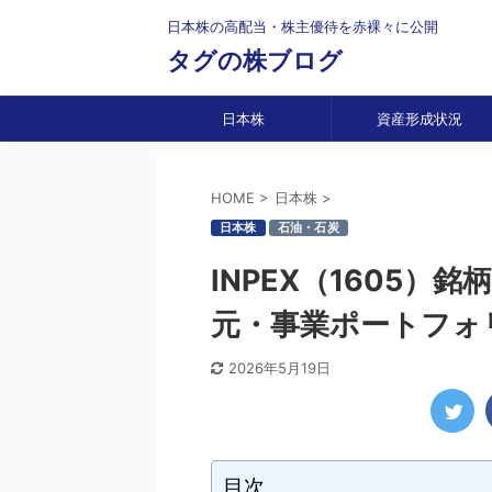
日本株の高配当・株主優待を赤裸々に公開
タグの株ブログ
日本株
資産形成状況
HOME
>
日本株
>
日本株
石油・石炭
INPEX（1605
元・事業ポートフォ
2026年5月19日
目次