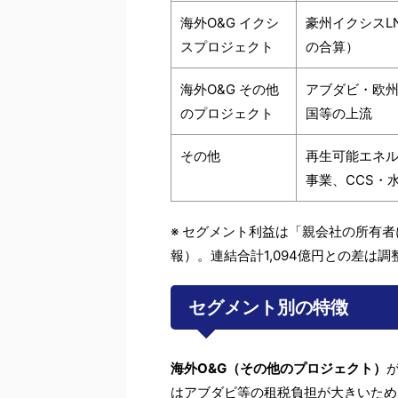
海外O&G イクシ
豪州イクシスL
スプロジェクト
の合算）
海外O&G その他
アブダビ・欧州
のプロジェクト
国等の上流
その他
再生可能エネ
事業、CCS・
※ セグメント利益は「親会社の所有
報）。連結合計1,094億円との差は調整
セグメント別の特徴
海外O&G（その他のプロジェクト）
はアブダビ等の租税負担が大きいため