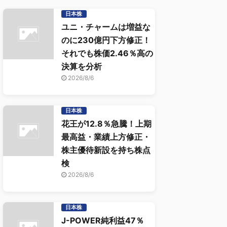
日本株
ユニ・チャームは増益な
のに230億円下方修正！
それでも株価2.46％高の
決算を分析
2026/8/6
日本株
花王が12.8％急騰！上期
最高益・業績上方修正・
株主優待新設を持ち株点
検
2026/8/6
日本株
J-POWER純利益47％