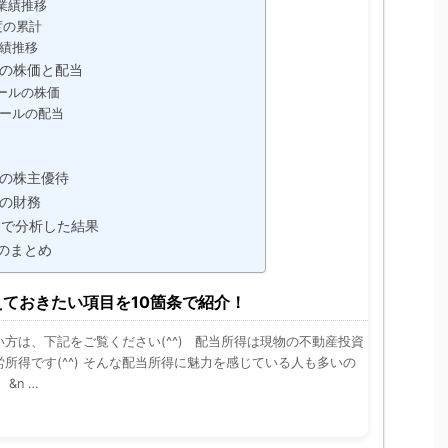
業績推移
年度の累計
績推移
の株価と配当
ールの株価
ールの配当
向
の株主優待
の財務
条で分析した結果
のまとめ
ておきたい項目を10箇条で紹介！
方は、下記をご覧ください(^^) 配当所得は現物の不動産投資
所得です(^^) そんな配当所得に魅力を感じている人も多いの
&n …