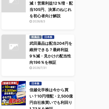
減！営業利益12％増・配
当105円、決算のねじれ
を初心者向け解説
2026/8/3
医薬品
日本株
武田薬品は配当204円を
維持できる？最終利益
9％減・見かけの配当性
向196％を検証
2026/7/31
日本株
信越化学株は今から買
い？10円増配・2,500億
円自社株買いでも利回り
1.73％を検証