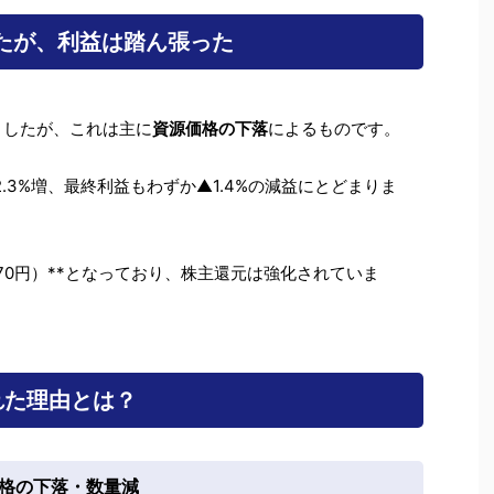
たが、利益は踏ん張った
ましたが、これは主に
資源価格の下落
によるものです。
.3%増、最終利益もわずか▲1.4%の減益にとどまりま
年70円）**となっており、株主還元は強化されていま
れた理由とは？
価格の下落・数量減