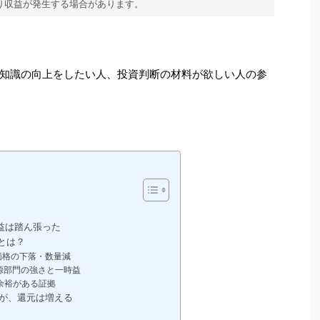
り収益が発生する場合があります。
知識の向上をしたい人、投資判断の材料が欲しい人の参
益は踏ん張った
とは？
価格の下落・数量減
源部門の強さと一時益
余裕がある証拠
が、還元は増える