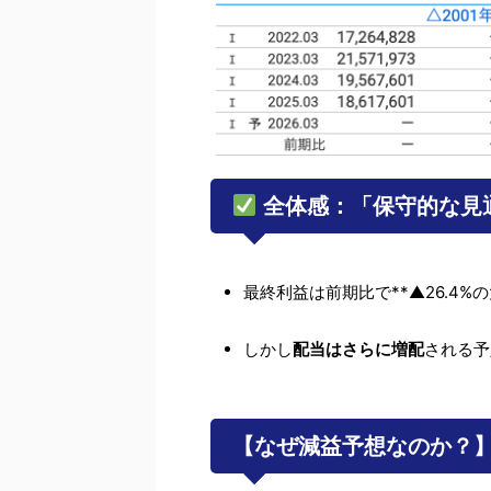
全体感：「保守的な見
最終利益は前期比で**▲26.4%
しかし
配当はさらに増配
される予
【なぜ減益予想なのか？