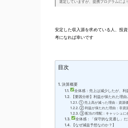
選定していますが、提携プログラムによ
安定した収入源を求めている人、投資
考になれば幸いです
目次
決算概要
全体感：売上は減少したが、利
【要因分析】利益が保たれた理由
① 売上高が減った理由：資源
② 利益が保たれた理由：非資
③ 配当の増配：キャッシュに
全体感：「保守的な見通し」だ
【なぜ減益予想なのか？】