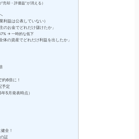
“売却・評価益”が消える）
へ
業利益は公表していない）
株主のお金でどれだけ儲けたか」
47% → 一時的な低下
社全体の資産でどれだけ利益を出したか」
倍
で約6倍に！
配予定
5年5月発表時点）
に健全！
長の証