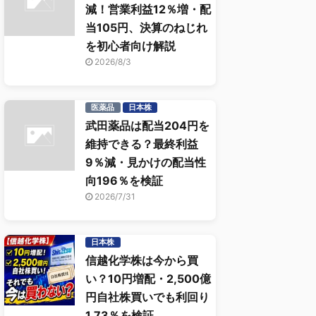
減！営業利益12％増・配
当105円、決算のねじれ
を初心者向け解説
2026/8/3
医薬品
日本株
武田薬品は配当204円を
維持できる？最終利益
9％減・見かけの配当性
向196％を検証
2026/7/31
日本株
信越化学株は今から買
い？10円増配・2,500億
円自社株買いでも利回り
1.73％を検証