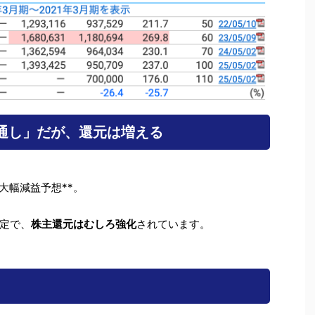
通し」だが、還元は増える
の大幅減益予想**。
定で、
株主還元はむしろ強化
されています。
】