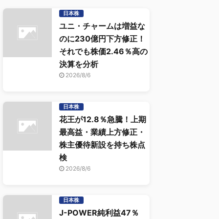
日本株
ユニ・チャームは増益な
のに230億円下方修正！
それでも株価2.46％高の
決算を分析
2026/8/6
日本株
花王が12.8％急騰！上期
最高益・業績上方修正・
株主優待新設を持ち株点
検
2026/8/6
日本株
J-POWER純利益47％