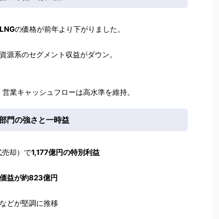
LNG
の価格が前年より下がりました。
資源系のセグメント収益がダウン。
、営業キャッシュフローは高水準を維持。
源部門の強さと一時益
株式売却）で
1,177億円の特別利益
価益が約823億円
などが堅調に推移