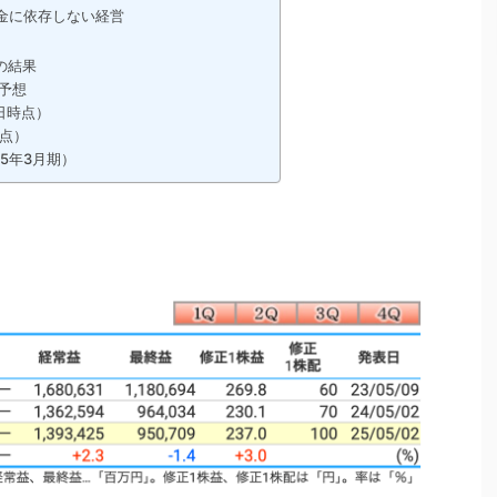
借金に依存しない経営
の結果
績予想
2日時点）
時点）
5年3月期）