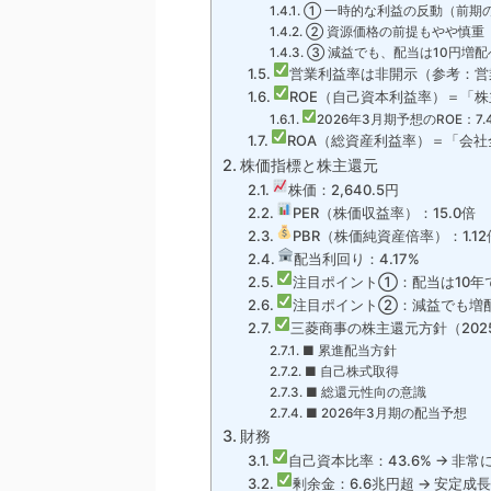
① 一時的な利益の反動（前期の
② 資源価格の前提もやや慎重
③ 減益でも、配当は10円増配
営業利益率は非開示（参考：営
ROE（自己資本利益率）＝「
2026年3月期予想のROE：7.
ROA（総資産利益率）＝「会
株価指標と株主還元
株価：2,640.5円
PER（株価収益率）：15.0倍
PBR（株価純資産倍率）：1.12
配当利回り：4.17%
注目ポイント①：配当は10年
注目ポイント②：減益でも増
三菱商事の株主還元方針（202
■ 累進配当方針
■ 自己株式取得
■ 総還元性向の意識
■ 2026年3月期の配当予想
財務
自己資本比率：43.6% → 非常
剰余金：6.6兆円超 → 安定成