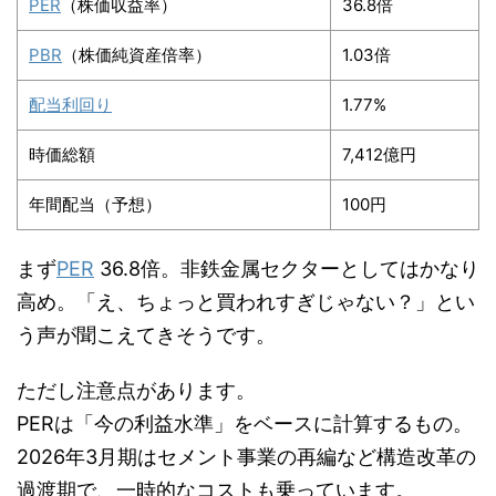
PER
（株価収益率）
36.8倍
PBR
（株価純資産倍率）
1.03倍
配当利回り
1.77%
時価総額
7,412億円
年間配当（予想）
100円
まず
PER
36.8倍。非鉄金属セクターとしてはかなり
高め。「え、ちょっと買われすぎじゃない？」とい
う声が聞こえてきそうです。
ただし注意点があります。
PERは「今の利益水準」をベースに計算するもの。
2026年3月期はセメント事業の再編など構造改革の
過渡期で、一時的なコストも乗っています。