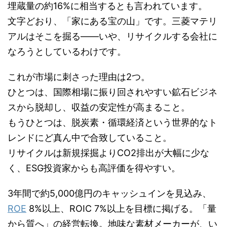
埋蔵量の約16%に相当するとも言われています。
文字どおり、「家にある宝の山」です。三菱マテリ
アルはそこを掘る――いや、リサイクルする会社に
なろうとしているわけです。
これが市場に刺さった理由は2つ。
ひとつは、国際相場に振り回されやすい鉱石ビジネ
スから脱却し、収益の安定性が高まること。
もうひとつは、脱炭素・循環経済という世界的なト
レンドにど真ん中で合致していること。
リサイクルは新規採掘よりCO2排出が大幅に少な
く、ESG投資家からも高評価を得やすい。
3年間で約5,000億円のキャッシュインを見込み、
ROE
8%以上、ROIC 7%以上を目標に掲げる。「量
から質へ」の経営転換。地味な素材メーカーが、い