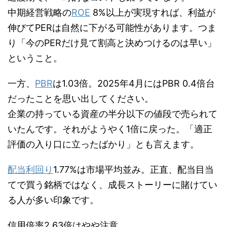
中期経営戦略の
ROE
8%以上が実現すれば、利益が
伸びてPERは自然に下がる可能性があります。つま
り「今のPERだけ見て割高と決めつけるのは早い」
ということ。
一方、
PBR
は1.03倍。2025年4月にはPBR 0.4倍台
だったことを思い出してください。
企業の持っている資産の半分以下の値段で売られて
いたんです。それがようやく1倍に戻った。「適正
評価の入り口に立ったばかり」とも言えます。
配当利回り
1.77%は市場平均並み。正直、配当目当
てで買う銘柄ではなく、成長ストーリーに賭けてい
る人が多い印象です。
信用倍率2.63倍はやや注意。