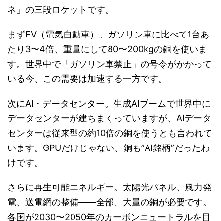
ネ」の三段ロケットです。
まずEV（電気自動車）。ガソリン車に比べて1台あ
たり3〜4倍、重量にして80〜200kgの銅を使いま
す。世界中で「ガソリン車禁止」の号令がかかって
いる今、この需要は加速する一方です。
次にAI・データセンター。生成AIブームで世界中に
データセンターが建ちまくっていますが、AIデータ
センターは従来型の約10倍の銅を使うとも言われて
います。GPUだけじゃない、銅も”AI銘柄”だったわ
けです。
さらに再生可能エネルギー。太陽光パネル、風力発
電、送電網の整備――全部、大量の銅が必要です。
各国が2030〜2050年のカーボンニュートラルを目