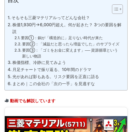
目次
そもそも三菱マテリアルってどんな会社？
株価1,930円→6,000円超え。何が起きた？ 3つの要因を解
説
要因①：銅が「構造的に」足りない時代が来た
要因②：「減益だと思ったら増益でした」のサプライズ
要因③：「ゴミをお金に変えます」── 資源循環という
新しい物語
株価指標、冷静に見てみよう
月足チャートで振り返る、10年間のドラマ
光があれば影もある。リスク要因を正直に語る
まとめ｜この会社の「次の一手」を見逃すな
動画でも解説しています