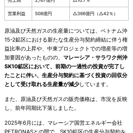
売上高
2,167億円
△10.7％
営業利益
508億円
△366億円（△42％）
原油及び天然ガスの生産量については、ベトナム沖
15-2鉱区における新たな生産分与契約締結に伴う権
益比率の上昇や、中東プロジェクトでの増産等の増
加要因があったものの、
マレーシア・サラワク州沖
SK10鉱区において、前期の一過性の投資が完了し
たことに伴い、生産分与契約に基づく投資の回収分
として受け取れる生産量が減少
しています。
また、原油及び天然ガスの販売価格は、市況を反映
し、前年同期比下落しました。
2025年6月には、マレーシア国営エネルギー会社
PETRONASとの間で、SK10鉱区の生産分与契約を