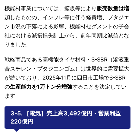
機能材事業については、拡販等により
販売数量は増
加
したものの、インフレ等に伴う経費増、ブタジエ
ン市況の下落による影響、機能材セグメントの子会
社における減損損失計上から、前年同期比減益とな
りました。
戦略商品である高機能タイヤ材料・S-SBR（溶液重
合スチレン・ブタジエンゴム）は世界的に需要拡大
が続いており、2025年11月に四日市工場でS-SBR
の
生産能力を1万トン分増強
することを決定してい
ます。
3-5. ［電気］売上高3,492億円・営業利益
220億円