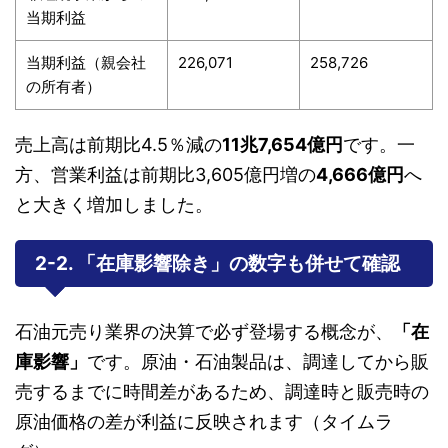
当期利益
当期利益（親会社
226,071
258,726
の所有者）
売上高は前期比4.5％減の
11兆7,654億円
です。一
方、営業利益は前期比3,605億円増の
4,666億円
へ
と大きく増加しました。
2-2. 「在庫影響除き」の数字も併せて確認
石油元売り業界の決算で必ず登場する概念が、
「在
庫影響」
です。原油・石油製品は、調達してから販
売するまでに時間差があるため、調達時と販売時の
原油価格の差が利益に反映されます（タイムラ