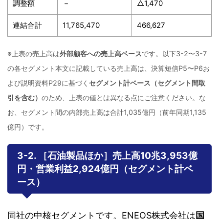
調整額
－
△1,470
連結合計
11,765,470
466,627
※上表の売上高は
外部顧客への売上高ベース
です。以下3-2〜3-7
の各セグメント本文に記載している売上高は、決算短信P5〜P6お
よび説明資料P29に基づく
セグメント計ベース（セグメント間取
引を含む）
のため、上表の値とは異なる点にご注意ください。な
お、セグメント間の内部売上高は合計1,035億円（前年同期1,135
億円）です。
3-2. ［石油製品ほか］売上高10兆3,953億
円・営業利益2,924億円（セグメント計ベ
ース）
同社の中核セグメントです。ENEOS株式会社は
国