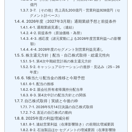
億円
3-7. ［その他］売上高5,200億円・営業利益928億円（セ
グメント計ベース）
4. 2026年度（2027年3月期）通期業績予想と前提条件
4-1. 通期業績見通し（連結）
4-2. 前提条件（原油価格・為替）
4-3. 感応度（諸元変動による2026年度営業利益への影響
額）
4-4. 2026年度のセグメント別営業利益見通し
5. 株主還元方針｜配当・自己株式取得・総還元性向
5-1. 第4次中期経営計画の株主還元方針
5-2. キャッシュアロケーションの進捗・見込み（25～26
年度）
6. 1株当たり配当金の推移と今期予想
6-1. 配当の推移
6-2. 親会社所有者帰属持分配当率
6-3. 第4次中計の配当方針との関係
7. 自己株式取得｜実績と今後の枠
7-1. 2026年5月14日決議の自己株式取得
7-2. 直近の自己株式の動向
8. 2025年度の利益増減分析
8-1. 連結営業利益（在庫影響除き）の前期比増減要因
8-2. 石油製品ほか セグメントの増減要因（在庫影響除