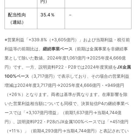
円）
配当性向
35.4％
－
（連結）
※営業利益「+339.8%（+3,605億円）」および当期利益・税引前
利益等の前期比は、
継続事業ベース
（前期は金属事業を非継続事
業として除いた数値。2024年度1,061億円→2025年度4,666億
円）です。一方、説明資料P22・P28では2024年度実績を
JX金属
100%ベース
（3,717億円）で表示しており、その場合の営業利益
増減は2024年度3,717億円→2025年度4,666億円・+949億円
（+26％）となります。両者は基準が異なります。在庫影響を除
いた営業利益相当額についても同様で、決算短信P4の継続事業ベ
ースでは「+3,107億円増益」（前期1,637億円→当期4,744億
円）、説明資料P22・P28のJX金属100%ベースでは「+451億円
（+11％）」（前期4,293億円→当期4,744億円）と表記されてい