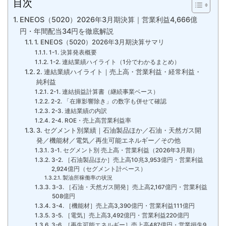
目次
ENEOS（5020）2026年3月期決算｜営業利益4,666億
円・年間配当34円を徹底解説
1. ENEOS（5020）2026年3月期決算サマリ
1-1. 決算発表概要
1-2. 連結業績ハイライト（1分でわかるまとめ）
2. 連結業績ハイライト｜売上高・営業利益・経常利益・
純利益
2-1. 連結損益計算書（継続事業ベース）
2-2. 「在庫影響除き」の数字も併せて確認
2-3. 連結業績の内訳
2-4. ROE・売上高営業利益率
3. セグメント別業績｜石油製品ほか／石油・天然ガス開
発／機能材／電気／再生可能エネルギー／その他
3-1. セグメント別 売上高・営業利益（2026年3月期）
3-2. ［石油製品ほか］売上高10兆3,953億円・営業利益
2,924億円（セグメント計ベース）
製油所稼働率の状況
3-3. ［石油・天然ガス開発］売上高2,167億円・営業利益
508億円
3-4. ［機能材］売上高3,390億円・営業利益111億円
3-5. ［電気］売上高3,492億円・営業利益220億円
3-6. ［再生可能エネルギー］売上高487億円・営業損失9