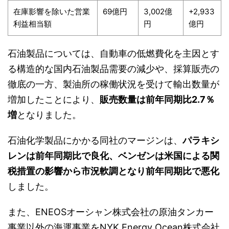
在庫影響を除いた営業
69億円
3,002億
+2,933
利益相当額
円
億円
石油製品については、自動車の低燃費化を主因とす
る構造的な国内石油製品需要の減少や、採算販売の
徹底の一方、製油所の稼働状況を受けて輸出数量が
増加したことにより、
販売数量は前年同期比2.7％
増
となりました。
石油化学製品にかかる同社のマージンは、
パラキシ
レンは前年同期比で良化、ベンゼンは米国による関
税措置の影響から市況軟調となり前年同期比で悪化
しました。
また、ENEOSオーシャン株式会社の原油タンカー
事業以外の海運事業をNYK Energy Ocean株式会社