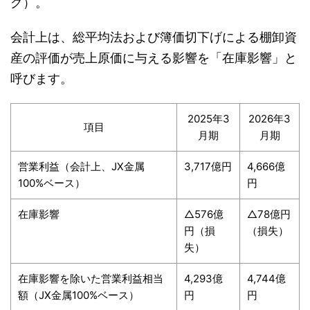
グ）。
会計上は、総平均法および簿価切下げによる棚卸資
産の評価が売上原価に与える影響を「在庫影響」と
呼びます。
2025年3
2026年3
項目
月期
月期
営業利益（会計上、JX金属
3,717億円
4,666億
100%ベース）
円
在庫影響
△576億
△78億円
円（損
（損失）
失）
在庫影響を除いた営業利益相当
4,293億
4,744億
額（JX金属100%ベース）
円
円