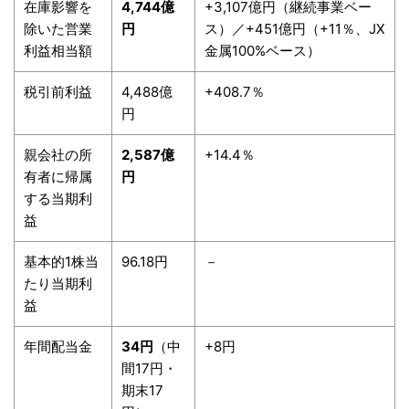
在庫影響を
4,744億
+3,107億円（継続事業ベー
除いた営業
円
ス）／+451億円（+11％、JX
利益相当額
金属100%ベース）
税引前利益
4,488億
+408.7％
円
親会社の所
2,587億
+14.4％
有者に帰属
円
する当期利
益
基本的1株当
96.18円
－
たり当期利
益
年間配当金
34円
（中
+8円
間17円・
期末17