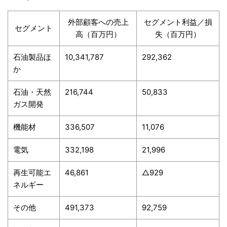
外部顧客への売上
セグメント利益／損
セグメント
高（百万円）
失（百万円）
石油製品ほ
10,341,787
292,362
か
石油・天然
216,744
50,833
ガス開発
機能材
336,507
11,076
電気
332,198
21,996
再生可能エ
46,861
△929
ネルギー
その他
491,373
92,759