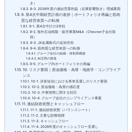
き）
8-3. 2026年度の連結営業利益（在庫影響除き）増減要因
9. 第4次中期経営計画の進捗｜ポートフォリオ再編と筋肉
質な経営体質への転換
9-1. 第4次中計の2本柱
9-2. 海外石油精製・販売事業M&A（Chevron子会社取
得）
9-3. JX金属株式の追加売却
9-4. 筋肉質な経営体質への転換
グループ会社の組織・体制再構築
AI活用の推進
9-5. グループ内ポートフォリオの再編
10. リスク要因｜原油価格・為替・地政学・コンプライア
ンス
10-1. 決算短信における将来見通しのリスク要因
10-2. 原油価格・為替の感応度
10-3. 中東情勢に関する対応
10-4. グループ会社のコンプライアンス事案
11. 連結財政状態とキャッシュフロー
11-1. 連結財政状態（バランスシート）
11-2. 主要な財務指標
11-3. キャッシュフロー
11-4. 2026年度のキャッシュフロー見通し