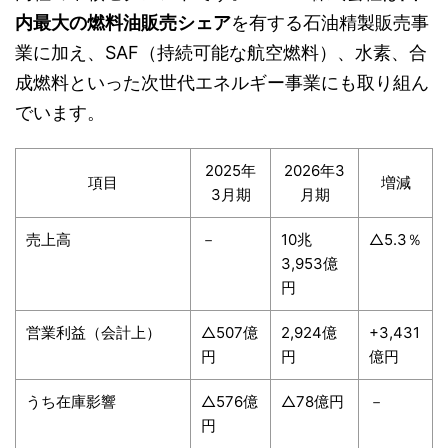
内最大の燃料油販売シェア
を有する石油精製販売事
業に加え、SAF（持続可能な航空燃料）、水素、合
成燃料といった次世代エネルギー事業にも取り組ん
でいます。
2025年
2026年3
項目
増減
3月期
月期
売上高
－
10兆
△5.3％
3,953億
円
営業利益（会計上）
△507億
2,924億
+3,431
円
円
億円
うち在庫影響
△576億
△78億円
－
円