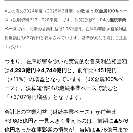
※この表の2024年度（2025年3月期）の数値は
JX金属100%ベー
ス
（説明資料P22・P28準拠）です。決算短信P1・P4の
継続事業
ベース
では、前期の営業利益は1,061億円、在庫影響除き営業利益
相当額は1,637億円と表示されています。基準が異なる点にご注意
ください。
つまり、在庫影響を除いた実質的な営業利益相当額
は
4,293億円→4,744億円
と、前年比+451億円
（+11％）の増益となっています（JX金属100%ベ
ース）。決算短信P4の継続事業ベースで読むと
「+3,107億円増益」となります。
会計上の営業利益（継続事業ベース）が前年比
+3,605億円と一見大きく見えるのは、前期に▲576
億円あった在庫影響の損失が、当期は▲78億円まで