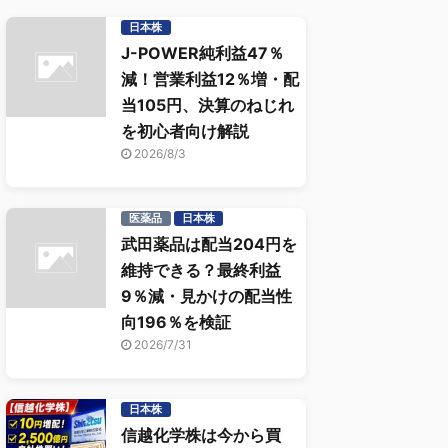
日本株
J-POWER純利益47％
減！営業利益12％増・配
当105円、決算のねじれ
を初心者向け解説
2026/8/3
医薬品
日本株
武田薬品は配当204円を
維持できる？最終利益
9％減・見かけの配当性
向196％を検証
2026/7/31
日本株
信越化学株は今から買