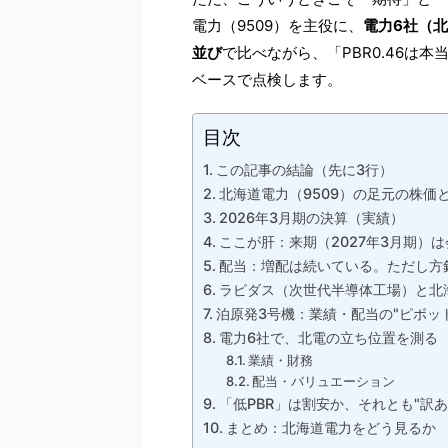
電力（9509）を主役に、
電力6社（
並び
で比べながら、「PBR0.46は
ベースで点検します。
目次
この記事の結論（先に3行）
北海道電力（9509）の足元の株価
2026年3月期の決算（実績）
ここが肝：来期（2027年3月期）
配当：増配は続いている。ただし方針
ラピダス（次世代半導体工場）と北
泊原発3号機：業績・配当の"ピボッ
電力6社で、北電の立ち位置を測る
業績・財務
配当・バリュエーション
「低PBR」は割安か、それとも"訳あ
まとめ：北海道電力をどう見るか