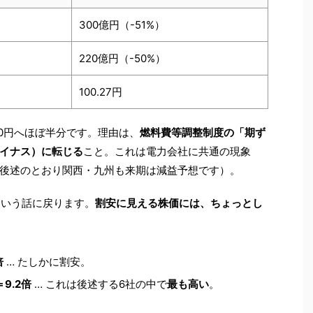
300億円（-51%）
220億円（-50%）
100.27円
00円へほぼ半分です。理由は、
燃料費等調整制度の「期ず
イナス）に転じる
こと。これは電力会社に共通の現象
後述のとおり関西・九州も来期は減益予想です）。
」という話に戻ります。
割安に見える株価には、ちょっとし
倍
… たしかに割安。
9.2倍
… これは後述する6社の中で
最も高い
。