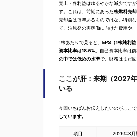
売上・各利益はゆるやかな減少ですが
す。これは、前期にあった
核燃料売却
売却益は毎年あるものではない特別な
て、泊原発の再稼働に向けた費用や、
1株あたりで見ると、
EPS（1株純利益
資本比率は18.5%
。自己資本比率は前
の中では低めの水準
で、財務はまだ回
ここが肝：来期（2027
いる
今回いちばんお伝えしたいのがここで
しています。
項目
2026年3月