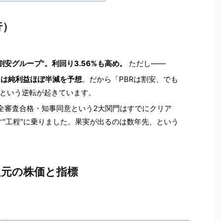
行）
"割安グループ"。利回り3.56%も高め。
ただし——
）は純利益ほぼ半減を予想
。だから「PBRは割安、でも
倍」という逆転が起きています。
全審査合格・知事同意という2大関門はすでにクリア
す"工程"に乗りました。果実が出るのは数年先、という
足元の株価と指標