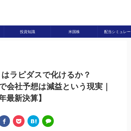
投資知識
米国株
配当シミュレー
9）はラピダスで化けるか？
の裏で会社予想は減益という現実｜
6年最新決算】