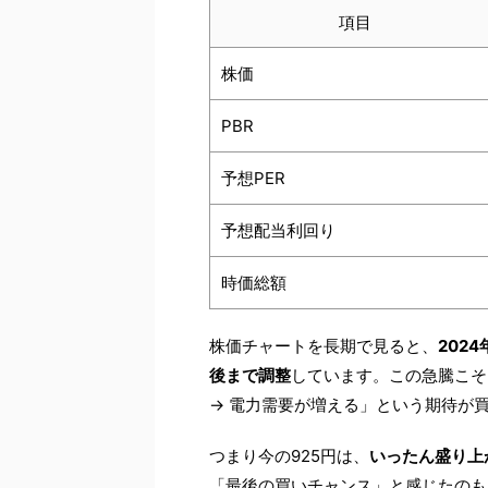
項目
株価
PBR
予想PER
予想配当利回り
時価総額
株価チャートを長期で見ると、
202
後まで調整
しています。この急騰こそ
→ 電力需要が増える」という期待が
つまり今の925円は、
いったん盛り上
「最後の買いチャンス」と感じたのも