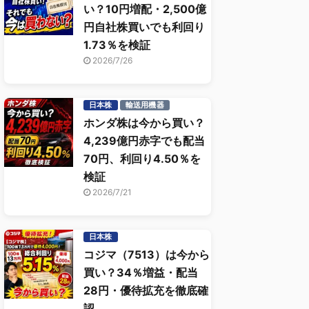
い？10円増配・2,500億
円自社株買いでも利回り
1.73％を検証
2026/7/26
日本株
輸送用機器
ホンダ株は今から買い？
4,239億円赤字でも配当
70円、利回り4.50％を
検証
2026/7/21
日本株
コジマ（7513）は今から
買い？34％増益・配当
28円・優待拡充を徹底確
認