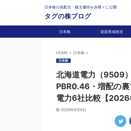
日本株の高配当・株主優待を赤裸々に公開
タグの株ブログ
日本株
資産形成状況
HOME
>
日本株
>
日本株
北海道電力（950
PBR0.46・増配
電力6社比較【202
2026年6月6日