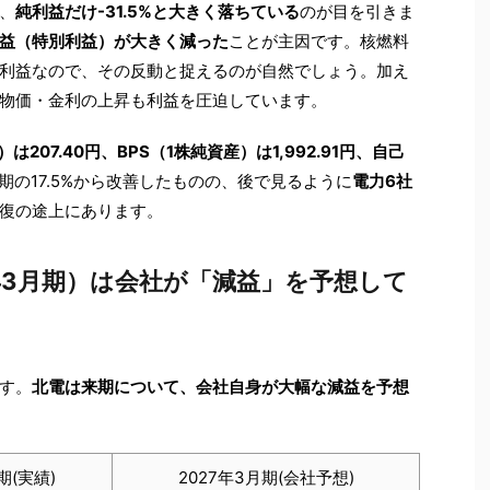
、
純利益だけ-31.5%と大きく落ちている
のが目を引きま
益（特別利益）が大きく減った
ことが主因です。核燃料
利益なので、その反動と捉えるのが自然でしょう。加え
物価・金利の上昇も利益を圧迫しています。
）は207.40円、BPS（1株純資産）は1,992.91円、自己
期の17.5%から改善したものの、後で見るように
電力6社
復の途上にあります。
年3月期）は会社が「減益」を予想して
す。
北電は来期について、会社自身が大幅な減益を予想
期(実績)
2027年3月期(会社予想)