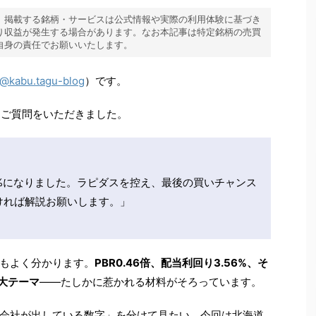
。掲載する銘柄・サービスは公式情報や実際の利用体験に基づき
り収益が発生する場合があります。なお本記事は特定銘柄の売買
自身の責任でお願いいたします。
@kabu.tagu-blog
）です。
んなご質問をいただきました。
り3%になりました。ラピダスを控え、最後の買いチャンス
ければ解説お願いします。」
もよく分かります。
PBR0.46倍、配当利回り3.56%、そ
大テーマ
——たしかに惹かれる材料がそろっています。
会社が出している数字」を分けて見たい。今回は北海道