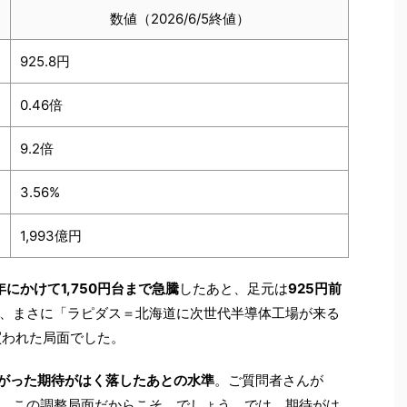
数値（2026/6/5終値）
925.8円
0.46倍
9.2倍
3.56%
1,993億円
4年にかけて1,750円台まで急騰
したあと、足元は
925円前
、まさに「ラピダス＝北海道に次世代半導体工場が来る
買われた局面でした。
がった期待がはく落したあとの水準
。ご質問者さんが
、この調整局面だからこそ、でしょう。では、期待がは