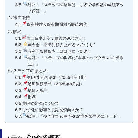
総評：「ステップの配当は、まるで学習塾の成績アッ
プ保証！」
株主優待
保有株数＆保有期間別の優待内容
財務
自己資本比率：驚異の90%超え！
剰余金：順調に積み上がる“へそくり”
有利子負債倍率：ほぼゼロ（0.01）
総評：「ステップの財務は“学年トップクラス”の優等
生！」
ステップのまとめ
第1四半期の結果（2025年9月期）
通期業績予想（2025年9月期）
株価と配当
財務
関税の影響について
少子化の影響と長期投資向きか？
総評：「少子化でも生き残る“学習塾界のエリート”」
ステップの企業概要