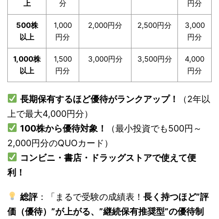
上
分
円分
500株
1,000
2,000円分
2,500円分
3,000
以上
円分
円分
1,000株
1,500
3,000円分
3,500円分
4,000
以上
円分
円分
長期保有するほど優待がランクアップ！
（2年以
上で最大4,000円分）
100株から優待対象！
（最小投資でも500円～
2,000円分のQUOカード）
コンビニ・書店・ドラッグストアで使えて便
利！
総評
：「まるで受験の成績表！
長く持つほど”評
価（優待）”が上がる、”継続保有推奨型”の優待制