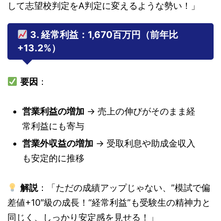
して志望校判定をA判定に変えるような勢い！」
3. 経常利益：1,670百万円（前年比
+13.2%）
要因
：
営業利益の増加
→ 売上の伸びがそのまま経
常利益にも寄与
営業外収益の増加
→ 受取利息や助成金収入
も安定的に推移
解説
：「ただの成績アップじゃない、”模試で偏
差値+10″級の成長！“経常利益”も受験生の精神力と
同じく、しっかり安定感を見せる！」