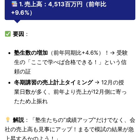
1. 売上高：4,513百万円（前年比
+9.6%）
要因
：
塾生数の増加
（前年同期比+4.6%）！→ 受験
生の「ここで学べば合格できる！」という信
頼の証
冬期講習の売上計上タイミング
→ 12月の授
業日数が多く、前年より売上が12月側に寄っ
たため上振れ
解説
：「塾生たちの“成績アップ”だけでなく、会
社の売上高も見事にアップ！まるで模試の結果が急
上昇するかのよう！」