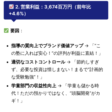
2. 営業利益：3,674百万円（前年比
+4.6%）
要因
：
指導の質向上でブランド価値アップ
→ 「“こ
の塾に入れば安心！”の評判が利益に直結！」
適切なコストコントロール
→ 「節約しすぎ
ず、必要な投資は惜しまない！まるで“計画的
な受験勉強”！」
学童部門の収益性向上
→ 「学童も儲かる時
代！ただの預かりではなく、“頭脳開発”がカ
ギ！」