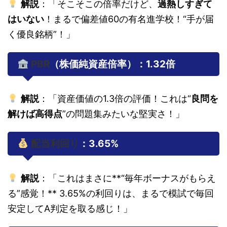
解説
：「そこそこの倍率だけど、
過熱しすぎて
はいない
！まるで偏差値60の有名進学校！“手が届
く優良銘柄”！」
PBR
（株価純資産倍率）：1.32倍
解説
：「資産価値の1.3倍の評価！これは“
良問を
解けば高得点
”の問題集みたいな堅実さ！」
配当利回り
：3.65%
解説
：「これはまさに**“毎年ボーナスがもらえ
る”感覚！** 3.65%の利回りは、まるで模試で毎回
安定してA判定を取る感じ！」