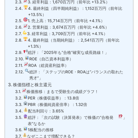
3. 経常利益：1,670百万円（前年比 +13.2%）
4. 最終利益（四半期純利益）：1,152百万円（前年比
+13.5%）
1. 売上高：15,714百万円（前年比 +4.1%）
2. 営業利益：3,674百万円（前年比 +4.6%）
3. 経常利益：3,709百万円（前年比 +4.1%）
4. 最終利益（当期純利益）：2,541百万円（前年比
+1.3%）
総評：「2025年も“合格”確実な成長路線！」
ROE（自己資本利益率）
ROA（総資産利益率）
総評：「ステップのROE・ROAは“バランスの取れた
秀才”」
株価指標と株主還元
株価推移：まるで受験生の成績グラフ！
PER（株価収益率）：13.8倍
PBR（株価純資産倍率）：1.32倍
配当利回り：3.65%
総評：「次の試験（決算発表）で株価の“合格発
」
表”なるか
1株配当の推移
なぜここまで増配できる？