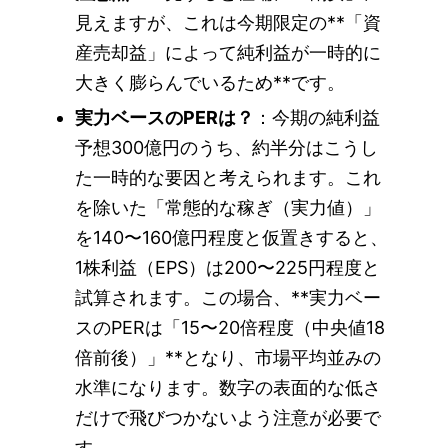
見えますが、これは今期限定の**「資
産売却益」によって純利益が一時的に
大きく膨らんでいるため**です。
実力ベースのPERは？
：今期の純利益
予想300億円のうち、約半分はこうし
た一時的な要因と考えられます。これ
を除いた「常態的な稼ぎ（実力値）」
を140〜160億円程度と仮置きすると、
1株利益（EPS）は200〜225円程度と
試算されます。この場合、**実力ベー
スのPERは「15〜20倍程度（中央値18
倍前後）」**となり、市場平均並みの
水準になります。数字の表面的な低さ
だけで飛びつかないよう注意が必要で
す。