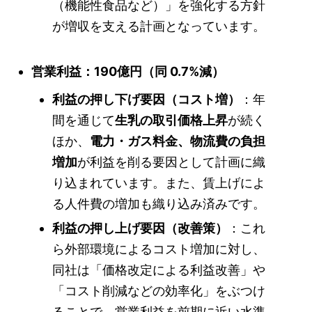
（機能性食品など）」を強化する方針
が増収を支える計画となっています。
営業利益：190億円（同 0.7%減）
利益の押し下げ要因（コスト増）
：年
間を通じて
生乳の取引価格上昇
が続く
ほか、
電力・ガス料金、物流費の負担
増加
が利益を削る要因として計画に織
り込まれています。また、賃上げによ
る人件費の増加も織り込み済みです。
利益の押し上げ要因（改善策）
：これ
ら外部環境によるコスト増加に対し、
同社は「価格改定による利益改善」や
「コスト削減などの効率化」をぶつけ
ることで、営業利益を前期に近い水準