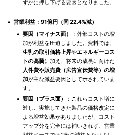
ずかに押し下げる要因となりました。
営業利益：91億円（同 22.4%減）
要因（マイナス面）
：外部コストの増
加が利益を圧迫しました。資料では、
生乳の取引価格上昇
や
エネルギーコス
トの高騰
に加え、将来の成長に向けた
人件費や販売費（広告宣伝費等）の増
加
が主な減益要因として示されていま
す。
要因（プラス面）
：これらコスト増に
対し、実施してきた製品の価格改定に
よる増益効果がありましたが、コスト
アップ分を完全には補いきれず、営業
利益ベースでは2桁の減益となりまし