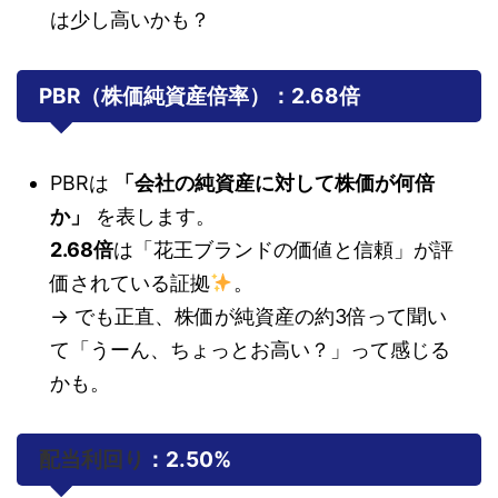
は少し高いかも？
PBR（株価純資産倍率）：2.68倍
PBRは
「会社の純資産に対して株価が何倍
か」
を表します。
2.68倍
は「花王ブランドの価値と信頼」が評
価されている証拠
。
→ でも正直、株価が純資産の約3倍って聞い
て「うーん、ちょっとお高い？」って感じる
かも。
配当利回り
：2.50%