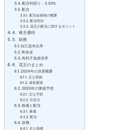
配当利回り：2.50%
配当
配当金推移の概要
配当性向
花王の配当に関するポイント
4、株主優待
5、財務
自己資本比率
剰余金
有利子負債倍率
6、花王のまとめ
2024年の決算概要
主な実績
成長要因
2025年の業績予想
主な予想
注目点
株価と配当
株価
配当
財務
主な指標