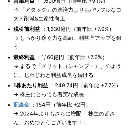
営業利益
：1,600億円（前年比 +9.1%）
→ 「アタック」の洗浄力よりもパワフルなコ
スト削減&生産性向上
税引前利益
：1,630億円（前年比 +7.9%）
→ しっかり稼ぐ力を高め、利益率アップを狙
う
最終利益
：1,160億円（前年比 +7.6%）
→ まるで「メリット（シャンプー）」のよう
に、じわじわと利益成長を続ける
1株あたり利益
：249.74円（前年比 +7.7%）
→ 株主にとっても着実な成長
配当金
：154円（前年比 +2円）
→ 2024年よりもさらに増配 「株主の皆さ
ん、おめでとうございます！」