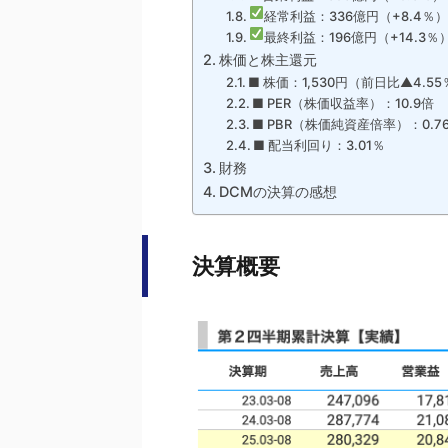
経常利益：336億円（+8.4％
最終利益：196億円（+14.3％
株価と株主還元
■ 株価：1,530円（前日比▲4.5
■ PER（株価収益率）：10.9倍
■ PBR（株価純資産倍率）：0.7
■ 配当利回り：3.01％
財務
DCMの決算の感想
決算概要