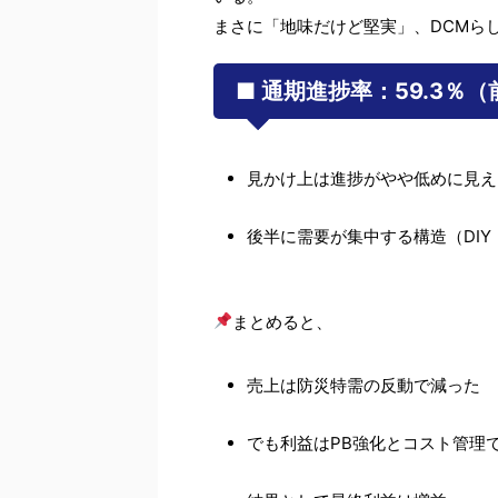
まさに「地味だけど堅実」、DCMら
■ 通期進捗率：59.3％（
見かけ上は進捗がやや低めに見え
後半に需要が集中する構造（DI
まとめると、
売上は防災特需の反動で減った
でも利益はPB強化とコスト管理