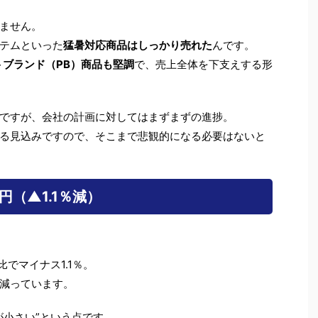
ません。
テムといった
猛暑対応商品はしっかり売れた
んです。
トブランド（PB）商品も堅調
で、売上全体を下支えする形
ですが、会社の計画に対してはまずまずの進捗。
る見込みですので、そこまで悲観的になる必要はないと
万円（▲1.1％減）
でマイナス1.1％。
減っています。
が小さい”という点です。