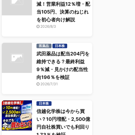
減！営業利益12％増・配
当105円、決算のねじれ
を初心者向け解説
2026/8/3
医薬品
日本株
武田薬品は配当204円を
維持できる？最終利益
9％減・見かけの配当性
向196％を検証
2026/7/31
日本株
信越化学株は今から買
い？10円増配・2,500億
円自社株買いでも利回り
1.73％を検証