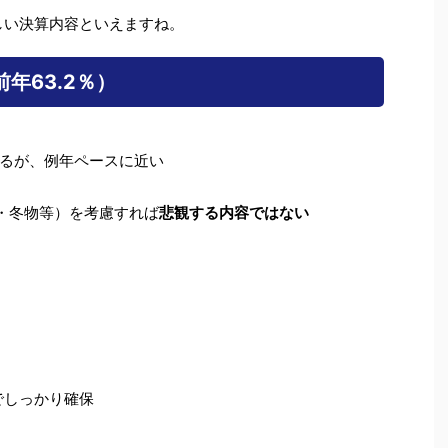
しい決算内容といえますね。
前年63.2％）
るが、例年ペースに近い
Y・冬物等）を考慮すれば
悲観する内容ではない
でしっかり確保