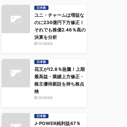
日本株
ユニ・チャームは増益な
のに230億円下方修正！
それでも株価2.46％高の
決算を分析
2026/8/6
日本株
花王が12.8％急騰！上期
最高益・業績上方修正・
株主優待新設を持ち株点
検
2026/8/6
日本株
J-POWER純利益47％