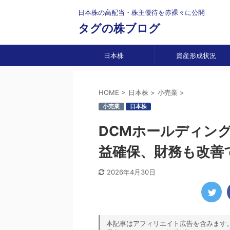
日本株の高配当・株主優待を赤裸々に公開
タグの株ブログ
日本株
資産形成状況
HOME
>
日本株
>
小売業
>
小売業
日本株
DCMホールディン
益確保、財務も改善
2026年4月30日
本記事はアフィリエイト広告を含みます