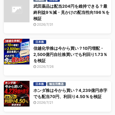
武田薬品は配当204円を維持できる？最
終利益9％減・見かけの配当性向196％を
検証
2026/7/31
日本株
信越化学株は今から買い？10円増配・
2,500億円自社株買いでも利回り1.73％
を検証
2026/7/26
日本株
輸送用機器
ホンダ株は今から買い？4,239億円赤字
でも配当70円、利回り4.50％を検証
2026/7/21